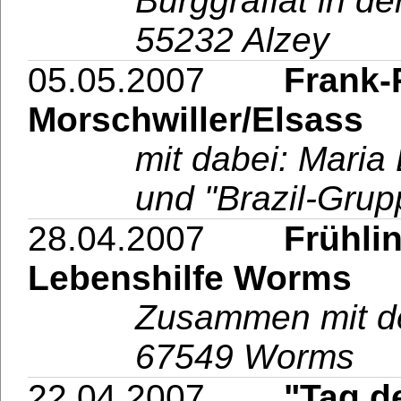
Burggrafiat in d
55232 Alzey
05.05.2007
Frank-Pet
Morschwiller/Elsass
mit dabei: Maria
und "Brazil-Grup
28.04.2007
Frühlingsf
Lebenshilfe Worms
Zusammen mit 
67549 Worms
22.04.2007
"Tag der 