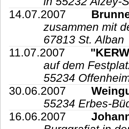
in 55232 Alzey-
14.07.2007
Brunnen
zusammen mit 
67813 St. Alban
11.07.2007
"KERWEMU
auf dem Festplat
55234 Offenhei
30.06.2007
Weingut
55234 Erbes-Bü
16.06.2007
Johannis