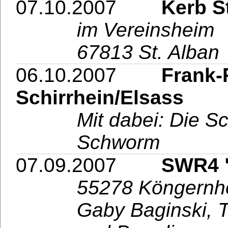
07.10.2007
Kerb St.
im Vereinsheim
67813 St. Alban
06.10.2007
Frank-Pet
Schirrhein/Elsass
Mit dabei: Die Sc
Schworm
07.09.2007
SWR4 "Wi
55278 Köngernheim
Gaby Baginski, T