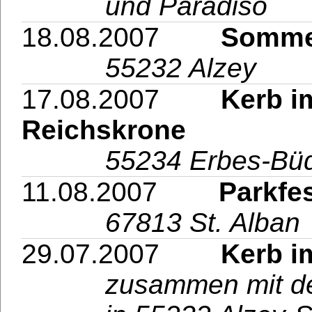
und Paradiso
18.08.2007
Sommerfe
55232 Alzey
17.08.2007
Kerb im L
Reichskrone
55234 Erbes-Bü
11.08.2007
Parkfes
67813 St. Alban
29.07.2007
Kerb im W
zusammen mit 